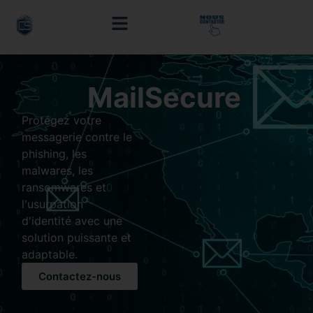
SERVICES MANAGÉS
NOTRE SOCIÉTÉ
PRESTATIONS DE SERVICE
CYBER BLOG
MailSecure
Protégez votre
messagerie contre le
phishing, les
malwares, les
ransomwares et
l'usurpation
d'identité avec une
solution puissante et
adaptable.
Contactez-nous