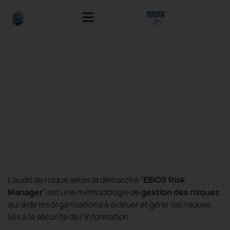
SERVICES MANAGÉS
NOTRE SOCIÉTÉ
PRESTATIONS DE SERVICE
CYBER BLOG
Analyse des risques
(EBIOS)
L’audit de risque selon la démarche “
EBIOS Risk
Manager
” est une méthodologie de
gestion des risques
qui aide les organisations à évaluer et gérer les risques
liés à la sécurité de l’information.