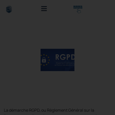
SERVICES MANAGÉS
NOTRE SOCIÉTÉ
PRESTATIONS DE SERVICE
CYBER BLOG
Démarche RGPD
La démarche RGPD, ou Règlement Général sur la